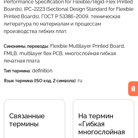
Performance Specification for Flexible/Rigid-Flex Printed
Boards), IPC-2223 (Sectional Design Standard for Flexible
Printed Boards), ГОСТ Р 53386-2009, техническая
литература по материалам и процессам
производства гибких плат.
:
Flexible Multilayer Printed Board
,
Синонимы, переводы
FMLB
,
multilayer flex PCB
,
многослойная гибкая
печатная плата
: definition
Тип термина
:
ru
Язык термина (ISO код, 2 символа)
Связанные
На термин
термины
«Гибкая
многослойная