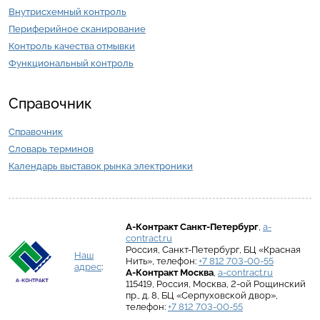
Внутрисхемный контроль
Периферийное сканирование
Контроль качества отмывки
Функциональный контроль
Справочник
Справочник
Словарь терминов
Календарь выставок рынка электроники
А-Контракт
Санкт-Петербург
,
a-
contract.ru
Россия
,
Санкт-Петербург
,
БЦ «Красная
Наш
Нить»
, телефон:
+7 812 703-00-55
адрес
:
А-Контракт
Москва
,
a-contract.ru
115419
,
Россия
,
Москва
,
2-ой Рощинский
пр., д. 8
,
БЦ «Серпуховской двор»
,
телефон:
+7 812 703-00-55