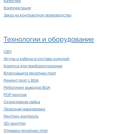
Качество
Комплектация
Заказ на контрактное производство
Технологии и оборудование
СВЧ
Жгуты и кабели в составе изделий
Корпуса для приборостроения
Влагозащита печатных плат
Ремонт плат с BGA
Реболлинг выводов BGA
POP монтаж
Селективная пайка
Лазерная маркировка
Рентген-контроль
3D-рентген
Отмывка печатных плат