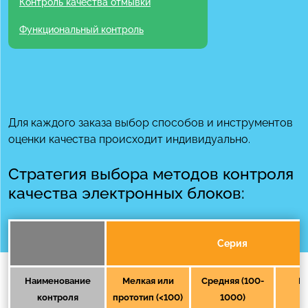
Контроль качества отмывки
Функциональный контроль
Для каждого заказа выбор способов и инструментов
оценки качества происходит индивидуально.
Стратегия выбора методов контроля
качества электронных блоков:
Серия
Наименование
Мелкая или
Средняя (100-
К
контроля
прототип (<100)
1000)
(