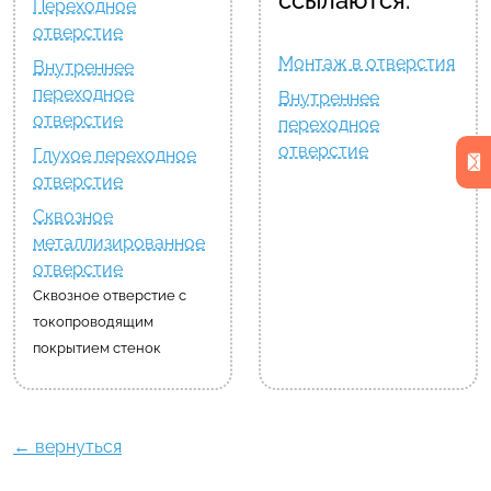
ссылаются:
Переходное
отверстие
Монтаж в отверстия
Внутреннее
переходное
Внутреннее
отверстие
переходное
отверстие
Глухое переходное
отверстие
Сквозное
металлизированное
отверстие
Сквозное отверстие с
токопроводящим
покрытием стенок
← вернуться