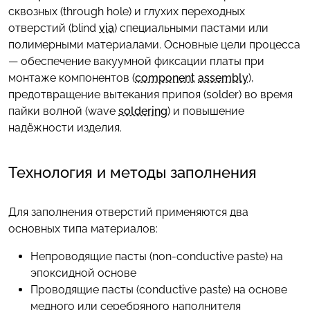
сквозных (through hole) и глухих переходных
отверстий (blind
via
) специальными пастами или
полимерными материалами. Основные цели процесса
— обеспечение вакуумной фиксации платы при
монтаже компонентов (
component
assembly
),
предотвращение вытекания припоя (solder) во время
пайки волной (wave
soldering
) и повышение
надёжности изделия.
Технология и методы заполнения
Для заполнения отверстий применяются два
основных типа материалов:
Непроводящие пасты (non-conductive paste) на
эпоксидной основе
Проводящие пасты (conductive paste) на основе
медного или серебряного наполнителя