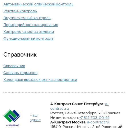
Автоматический оптический контроль
Рентген-контроль
Внутрисхемный контроль
Периферийное сканирование
Контроль качества отмывки
Функциональный контроль
Справочник
Справочник
Словарь терминов
Календарь выставок рынка электроники
А-Контракт
Санкт-Петербург
,
a-
contract.ru
Россия
,
Санкт-Петербург
,
БЦ «Красная
Наш
Нить»
, телефон:
+7 812 703-00-55
адрес
:
А-Контракт
Москва
,
a-contract.ru
115419
,
Россия
,
Москва
,
2-ой Рощинский