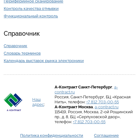
Периферийное сканирование
Контроль качества отмывки
Функциональный контроль
Справочник
Справочник
Словарь терминов
Календарь выставок рынка электроники
А-Контракт
Санкт-Петербург
,
a-
contract.ru
Россия
,
Санкт-Петербург
,
БЦ «Красная
Наш
Нить»
, телефон:
+7 812 703-00-55
адрес
:
А-Контракт
Москва
,
a-contract.ru
115419
,
Россия
,
Москва
,
2-ой Рощинский
пр., д. 8
,
БЦ «Серпуховской двор»
,
телефон:
+7 812 703-00-55
Политика конфиденциальности
Соглашение