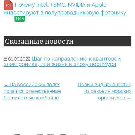
Почему Intel, TSMC, NVIDIA и Apple
инвестируют в полупроводниковую фотонику
1 МБ
Связанные новости
Шаг по направлению к квантовой
01.09.2022
электронике, или жизнь в эпоху постМура
←
На российских полях
Новый вид наночастиц
появятся отечественные
из раковин морских
беспилотные комбайны
организмов
→