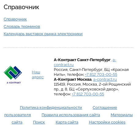
Справочник
Справочник
Словарь терминов
Календарь выставок рынка электроники
А-Контракт
Санкт-Петербург
,
a-
contract.ru
Россия
,
Санкт-Петербург
,
БЦ «Красная
Наш
Нить»
, телефон:
+7 812 703-00-55
адрес
:
А-Контракт
Москва
,
a-contract.ru
115419
,
Россия
,
Москва
,
2-ой Рощинский
пр., д. 8
,
БЦ «Серпуховской двор»
,
телефон:
+7 812 703-00-55
Политика конфиденциальности
Соглашение
пользователя
Правила использования сайта
Материалы
сайта
Поиск
Карта сайта
Настройки cookies