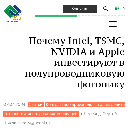
En
Контакты
Почему Intel, TSMC,
NVIDIA и Apple
инвестируют в
полупроводниковую
фотонику
08.04.2024
|
Статьи
Контрактное производство электроники
Технологии, исследования, инновации
●
Перевод: Сергей
Шихов, sergey@acont.ru