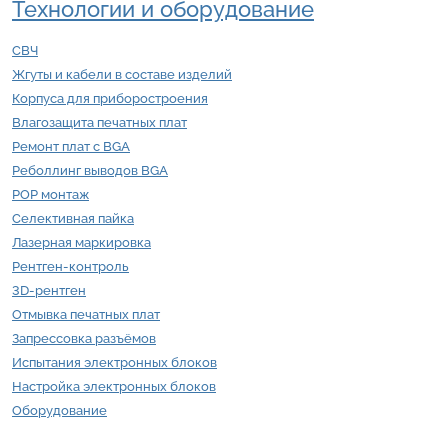
Технологии и оборудование
СВЧ
Жгуты и кабели в составе изделий
Корпуса для приборостроения
Влагозащита печатных плат
Ремонт плат с BGA
Реболлинг выводов BGA
POP монтаж
Селективная пайка
Лазерная маркировка
Рентген-контроль
3D-рентген
Отмывка печатных плат
Запрессовка разъёмов
Испытания электронных блоков
Настройка электронных блоков
Оборудование