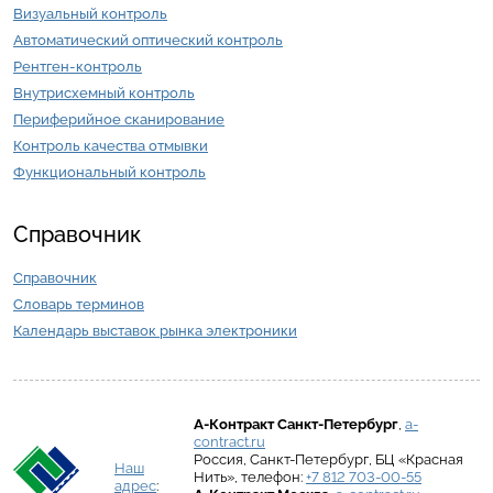
Визуальный контроль
Автоматический оптический контроль
Рентген-контроль
Внутрисхемный контроль
Периферийное сканирование
Контроль качества отмывки
Функциональный контроль
Справочник
Справочник
Словарь терминов
Календарь выставок рынка электроники
А-Контракт
Санкт-Петербург
,
a-
contract.ru
Россия
,
Санкт-Петербург
,
БЦ «Красная
Наш
Нить»
, телефон:
+7 812 703-00-55
адрес
: