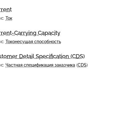
rrent
ус.
Ток
rent-Carrying Capacity
ус.
Токонесущая способность
tomer Detail Specification (CDS)
ус.
Частная спецификация заказчика
(
CDS
)