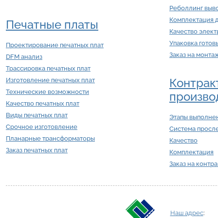
Реболлинг выв
Комплектация 
Печатные платы
Качество элек
Упаковка готов
Проектирование печатных плат
Заказ на монта
DFM анализ
Трассировка печатных плат
Контрак
Изготовление печатных плат
Технические возможности
произво
Качество печатных плат
Виды печатных плат
Этапы выполнен
Срочное изготовление
Система просл
Планарные трансформаторы
Качество
Заказ печатных плат
Комплектация
Заказ на контр
Наш адрес
: