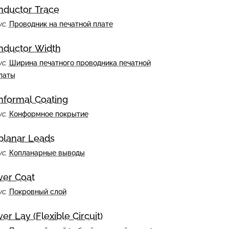
nductor Trace
ус.
Проводник на печатной плате
nductor Width
ус.
Ширина печатного проводника печатной
латы
nformal Coating
ус.
Конформное покрытие
planar Leads
ус.
Копланарные выводы
ver Coat
ус.
Покровный слой
er Lay (Flexible Circuit)