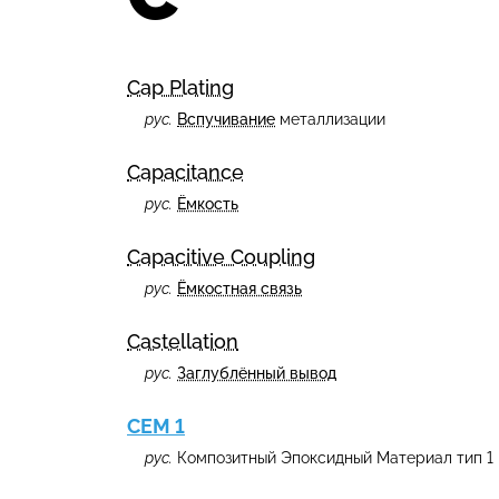
Cap Plating
рус.
Вспучивание
металлизации
Capacitance
рус.
Ёмкость
Capacitive Coupling
рус.
Ёмкостная связь
Castellation
рус.
Заглублённый вывод
CEM 1
рус.
Композитный Эпоксидный Материал тип 1