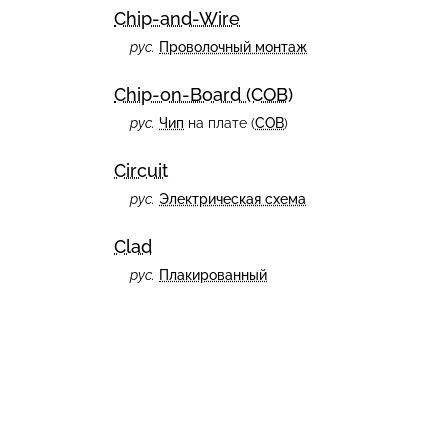
Chip-and-Wire
рус.
Проволочный монтаж
Chip-on-Board (COB)
рус.
Чип
на плате (
COB
)
Circuit
рус.
Электрическая схема
Clad
рус.
Плакированный