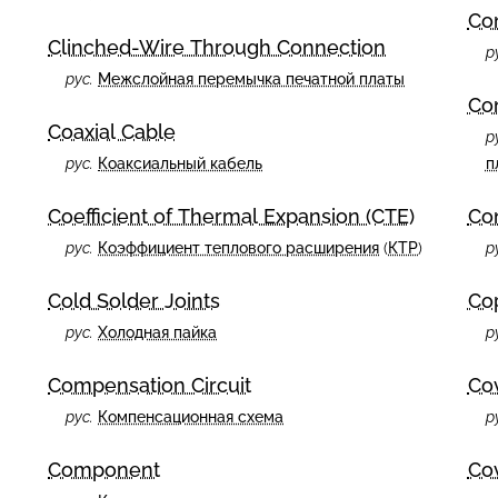
Co
Clinched-Wire Through Connection
р
рус.
Межслойная перемычка печатной платы
Co
Coaxial Cable
р
рус.
Коаксиальный кабель
п
Coefficient of Thermal Expansion (CTE)
Co
рус.
Коэффициент теплового расширения
(
КТР
)
р
Cold Solder Joints
Co
рус.
Холодная пайка
р
Compensation Circuit
Co
рус.
Компенсационная схема
р
Component
Cov