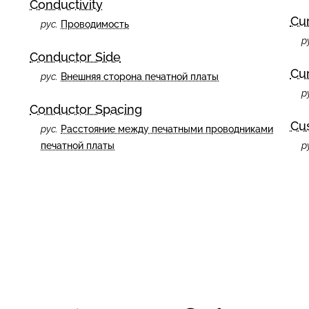
Conductivity
Cu
рус.
Проводимость
р
Conductor Side
Cur
рус.
Внешняя сторона печатной платы
р
Conductor Spacing
Cus
рус.
Расстояние между печатными проводниками
печатной платы
р