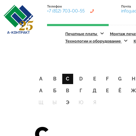
Телефон
Почта
+7 (812) 703-00-55
info@ac
Печатные платы
Монтаж печа
Технологии и оборудование
К
A
B
C
D
E
F
G
H
А
Б
В
Г
Д
Е
Ё
Щ
Ы
Э
Ю
Я
C