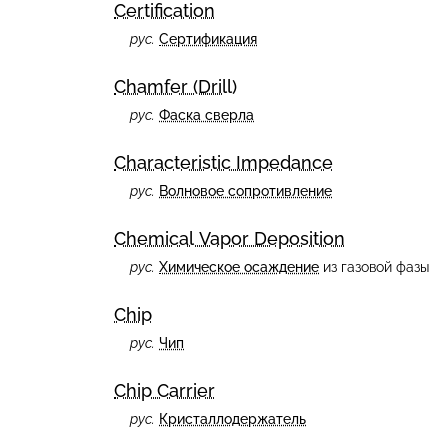
Certification
рус.
Сертификация
Chamfer (Drill)
рус.
Фаска сверла
Characteristic Impedance
рус.
Волновое сопротивление
Chemical Vapor Deposition
рус.
Химическое осаждение
из газовой фазы
Chip
рус.
Чип
Chip Carrier
рус.
Кристаллодержатель