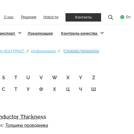
О нас
Решения
Новости
En
Контакты
ранспорт
Локализация
Контроль качества
А-КОНТРАКТ
Информация
Словарь терминов
S
T
U
V
W
X
Y
Z
С
Т
У
Ф
Х
Ц
Ч
Ш
nductor Thickness
ус.
Толщина проводника