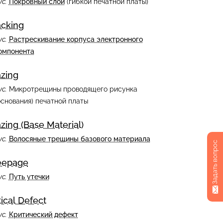
ус.
Покровный слой
(гибкой печатной платы)
acking
ус.
Растрескивание корпуса электронного
омпонента
azing
ус.
Микротрещины проводящего рисунка
основания) печатной платы
zing (Base Material)
ус.
Волосяные трещины базового материала
Задать вопрос
eepage
ус.
Путь утечки
tical Defect
ус.
Критический дефект