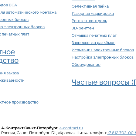
одов BGA
Селективная пайка
для автоматического монтажа
Лазерная маркировка
тронных блоков
Рентген-контроль
ых электронных блоков
3D-рентген
ж печатных плат
Отмывка печатных плат
Запрессовка разъёмов
тное
Испытания электронных блоков
Настройка электронных блоков
дство
Оборудование
ия заказа
Частые вопросы (
еживаемости
актное производство
А-Контракт
Санкт-Петербург
,
a-contract.ru
Россия
,
Санкт-Петербург
,
БЦ «Красная Нить»
, телефон:
+7 812 703-00-