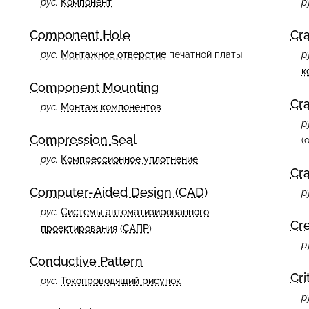
рус.
Компонент
р
Component Hole
Cr
рус.
Монтажное отверстие
печатной платы
р
к
Component Mounting
Cr
рус.
Монтаж компонентов
р
Compression Seal
(
рус.
Компрессионное уплотнение
Cra
Computer-Aided Design (CAD)
р
рус.
Системы автоматизированного
Cr
проектирования
(
САПР
)
р
Conductive Pattern
Cri
рус.
Токопроводящий рисунок
р