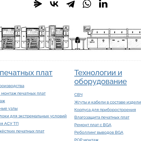
печатных плат
Технологии и
оборудование
роизводства
 монтаж печатных плат
СВЧ
таж
Жгуты и кабели в составе издел
ные узлы
Корпуса для приборостроения
локи для экстремальных условий
Влагозащита печатных плат
ля АСУ ТП
Ремонт плат с BGA
ёстких печатных плат
Реболлинг выводов BGA
POP монтаж