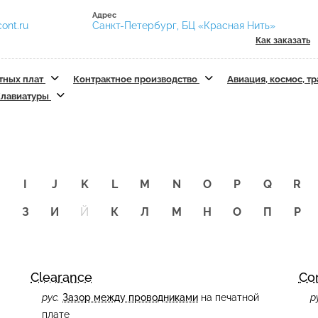
Адрес
ont.ru
Санкт-Петербург, БЦ «Красная Нить»
Как заказать
тных плат
Контрактное производство
Авиация, космос, т
лавиатуры
I
J
K
L
M
N
O
P
Q
R
Ж
З
И
Й
К
Л
М
Н
О
П
Р
Clearance
Co
рус.
Зазор между проводниками
на печатной
р
плате