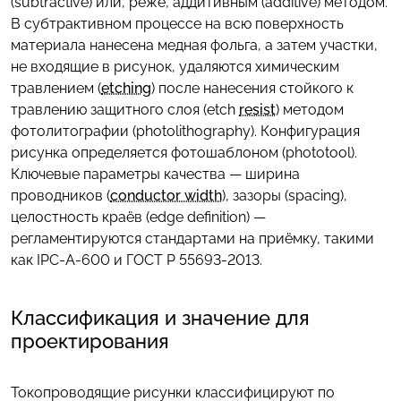
(subtractive) или, реже, аддитивным (additive) методом.
В субтрактивном процессе на всю поверхность
материала нанесена медная фольга, а затем участки,
не входящие в рисунок, удаляются химическим
травлением (
etching
) после нанесения стойкого к
травлению защитного слоя (etch
resist
) методом
фотолитографии (photolithography). Конфигурация
рисунка определяется фотошаблоном (phototool).
Ключевые параметры качества — ширина
проводников (
conductor width
), зазоры (spacing),
целостность краёв (edge definition) —
регламентируются стандартами на приёмку, такими
как IPC-A-600 и ГОСТ Р 55693-2013.
Классификация и значение для
проектирования
Токопроводящие рисунки классифицируют по