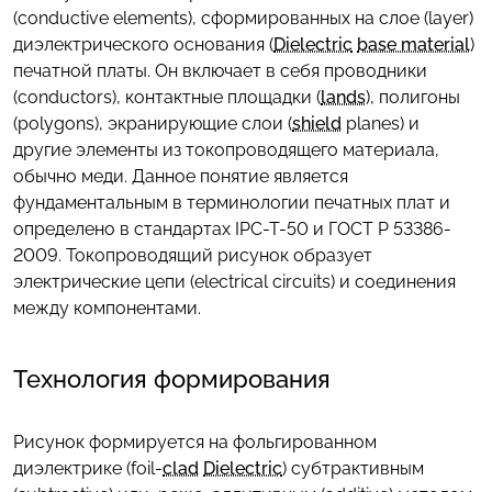
(conductive elements), сформированных на слое (layer)
диэлектрического основания (
Dielectric
base material
)
печатной платы. Он включает в себя проводники
(conductors), контактные площадки (
lands
), полигоны
(polygons), экранирующие слои (
shield
planes) и
другие элементы из токопроводящего материала,
обычно меди. Данное понятие является
фундаментальным в терминологии печатных плат и
определено в стандартах IPC-T-50 и ГОСТ Р 53386-
2009. Токопроводящий рисунок образует
электрические цепи (electrical circuits) и соединения
между компонентами.
Технология формирования
Рисунок формируется на фольгированном
диэлектрике (foil-
clad
Dielectric
) субтрактивным