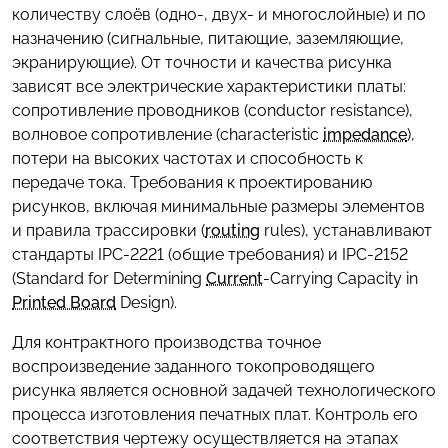
количеству слоёв (одно-, двух- и многослойные) и по
назначению (сигнальные, питающие, заземляющие,
экранирующие). От точности и качества рисунка
зависят все электрические характеристики платы:
сопротивление проводников (conductor resistance),
волновое сопротивление (characteristic
impedance
),
потери на высоких частотах и способность к
передаче тока. Требования к проектированию
рисунков, включая минимальные размеры элементов
и правила трассировки (
routing
rules), устанавливают
стандарты IPC-2221 (общие требования) и IPC-2152
(Standard for Determining
Current
-Carrying Capacity in
Printed Board
Design).
Для контрактного производства точное
воспроизведение заданного токопроводящего
рисунка является основной задачей технологического
процесса изготовления печатных плат. Контроль его
соответствия чертежу осуществляется на этапах