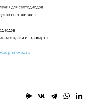
ления для светодиодов
дства светодиодов
тодиодов
ие, методики и стандарты
xpo.primexpo.ru