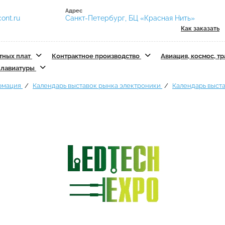
Адрес
ont.ru
Санкт-Петербург, БЦ «Красная Нить»
Как заказать
тных плат
Контрактное производство
Авиация, космос, т
лавиатуры
рмация
Календарь выставок рынка электроники
Календарь выст