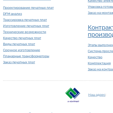
Качество элек
Упаковка готов
Проектирование печатных плат
Заказ на монта
DFM анализ
Трассировка печатных плат
Контрак
Изготовление печатных плат
Технические возможности
произво
Качество печатных плат
Виды печатных плат
Этапы выполнен
Срочное изготовление
Система просл
Планарные трансформаторы
Качество
Заказ печатных плат
Комплектация
Заказ на контр
Наш адрес
: