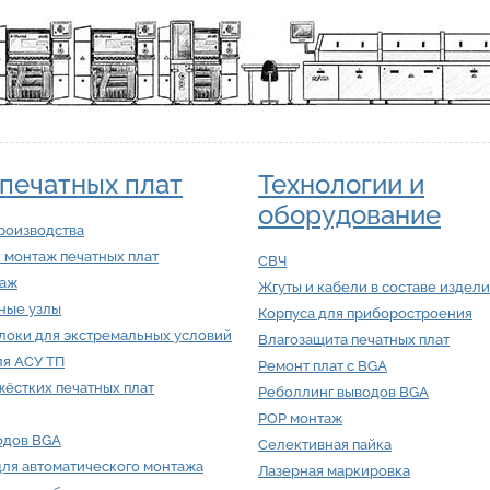
печатных плат
Технологии и
оборудование
роизводства
 монтаж печатных плат
СВЧ
таж
Жгуты и кабели в составе издел
ные узлы
Корпуса для приборостроения
локи для экстремальных условий
Влагозащита печатных плат
ля АСУ ТП
Ремонт плат с BGA
ёстких печатных плат
Реболлинг выводов BGA
POP монтаж
одов BGA
Селективная пайка
для автоматического монтажа
Лазерная маркировка