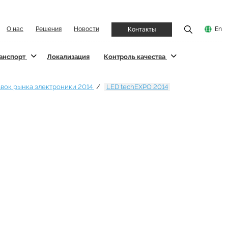
О нас
Решения
Новости
En
Контакты
ранспорт
Локализация
Контроль качества
авок рынка электроники 2014
LED techEXPO 2014