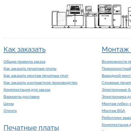
Как заказать
Монтаж 
Общие правила заказа
Возможности п
Как заказать печатные платы
Поверхностный
Как заказать монтаж печатных плат
Выводной мон
Как заказать контрактное производство
Сложные печат
Комплектация для заказа
Электронные б
Варианты доставки
Электроника д
Цены
Монтаж гибко-ж
Оплата
Монтаж BGA
Реболлинг выв
Комплектация 
Печатные платы