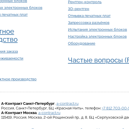
тронных блоков
Рентген-контроль
ых электронных блоков
3D-рентген
ж печатных плат
Отмывка печатных плат
Запрессовка разъёмов
тное
Испытания электронных блоков
Настройка электронных блоков
дство
Оборудование
ия заказа
Частые вопросы (
еживаемости
актное производство
А-Контракт
Санкт-Петербург
,
a-contract.ru
Россия
,
Санкт-Петербург
,
БЦ «Красная Нить»
, телефон:
+7 812 703-00-
А-Контракт
Москва
,
a-contract.ru
115419
,
Россия
,
Москва
,
2-ой Рощинский пр., д. 8
,
БЦ «Серпуховской дв