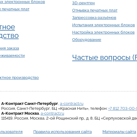
ых электронных блоков
3D-рентген
ж печатных плат
Отмывка печатных плат
Запрессовка разъёмов
тное
Испытания электронных блоков
Настройка электронных блоков
дство
Оборудование
ия заказа
Частые вопросы (
еживаемости
актное производство
А-Контракт
Санкт-Петербург
,
a-contract.ru
Россия
,
Санкт-Петербург
,
БЦ «Красная Нить»
, телефон:
+7 812 703-00-
А-Контракт
Москва
,
a-contract.ru
115419
,
Россия
,
Москва
,
2-ой Рощинский пр., д. 8
,
БЦ «Серпуховской дв
ользователя
Правила использования сайта
Материалы сайта