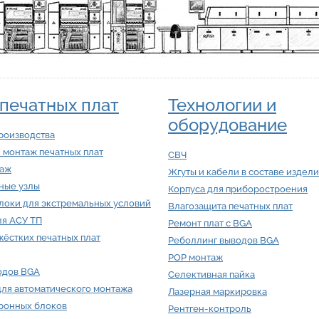
печатных плат
Технологии и
оборудование
роизводства
 монтаж печатных плат
СВЧ
таж
Жгуты и кабели в составе издел
ные узлы
Корпуса для приборостроения
локи для экстремальных условий
Влагозащита печатных плат
ля АСУ ТП
Ремонт плат с BGA
ёстких печатных плат
Реболлинг выводов BGA
POP монтаж
одов BGA
Селективная пайка
для автоматического монтажа
Лазерная маркировка
тронных блоков
Рентген-контроль