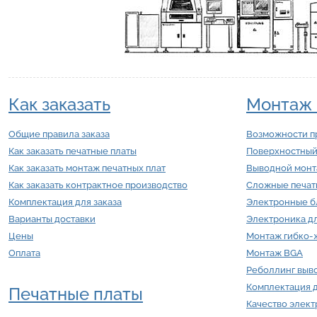
Как заказать
Монтаж 
Общие правила заказа
Возможности п
Как заказать печатные платы
Поверхностный
Как заказать монтаж печатных плат
Выводной мон
Как заказать контрактное производство
Сложные печат
Комплектация для заказа
Электронные б
Варианты доставки
Электроника д
Цены
Монтаж гибко-ж
Оплата
Монтаж BGA
Реболлинг выв
Комплектация 
Печатные платы
Качество элек