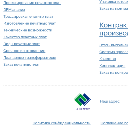
Упаковка готов
Проектирование печатных плат
Заказ на монта
DFM анализ
Трассировка печатных плат
Контрак
Изготовление печатных плат
Технические возможности
произво
Качество печатных плат
Виды печатных плат
Этапы выполнен
Срочное изготовление
Система просл
Планарные трансформаторы
Качество
Заказ печатных плат
Комплектация
Заказ на контр
Наш адрес
:
Политика конфиденциальности
Соглашение п