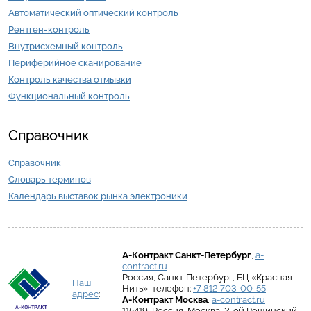
Автоматический оптический контроль
Рентген-контроль
Внутрисхемный контроль
Периферийное сканирование
Контроль качества отмывки
Функциональный контроль
Справочник
Справочник
Словарь терминов
Календарь выставок рынка электроники
А-Контракт
Санкт-Петербург
,
a-
contract.ru
Россия
,
Санкт-Петербург
,
БЦ «Красная
Наш
Нить»
, телефон:
+7 812 703-00-55
адрес
:
А-Контракт
Москва
,
a-contract.ru
115419
,
Россия
,
Москва
,
2-ой Рощинский