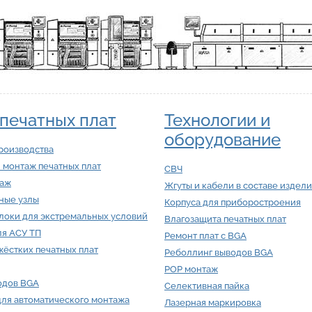
печатных плат
Технологии и
оборудование
роизводства
 монтаж печатных плат
СВЧ
таж
Жгуты и кабели в составе издел
ные узлы
Корпуса для приборостроения
локи для экстремальных условий
Влагозащита печатных плат
ля АСУ ТП
Ремонт плат с BGA
ёстких печатных плат
Реболлинг выводов BGA
POP монтаж
одов BGA
Селективная пайка
для автоматического монтажа
Лазерная маркировка