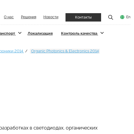
О нас
Решения
Новости
En
Контакты
ранспорт
Локализация
Контроль качества
троники 2014
Organic Photonics & Electronics 2014
х разработках в светодиодах, органических