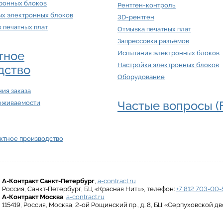
тронных блоков
Рентген-контроль
ых электронных блоков
3D-рентген
ж печатных плат
Отмывка печатных плат
Запрессовка разъёмов
тное
Испытания электронных блоков
Настройка электронных блоков
дство
Оборудование
ия заказа
Частые вопросы (
еживаемости
актное производство
А-Контракт
Санкт-Петербург
,
a-contract.ru
Россия
,
Санкт-Петербург
,
БЦ «Красная Нить»
, телефон:
+7 812 703-00-
А-Контракт
Москва
,
a-contract.ru
115419
,
Россия
,
Москва
,
2-ой Рощинский пр., д. 8
,
БЦ «Серпуховской дв