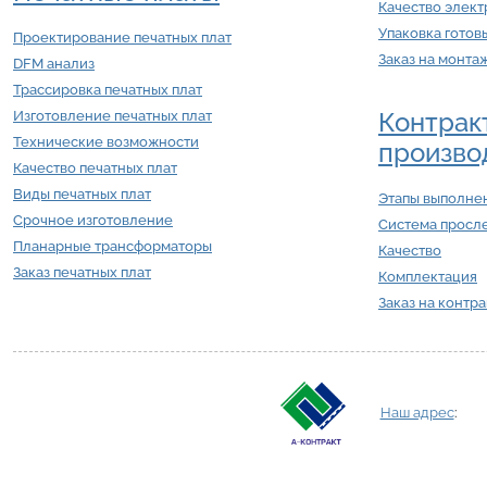
Качество элек
Упаковка готов
Проектирование печатных плат
Заказ на монта
DFM анализ
Трассировка печатных плат
Контрак
Изготовление печатных плат
Технические возможности
произво
Качество печатных плат
Виды печатных плат
Этапы выполнен
Срочное изготовление
Система просл
Планарные трансформаторы
Качество
Заказ печатных плат
Комплектация
Заказ на контр
Наш адрес
: