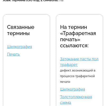
Язык термина (ISO код, 2 символа)
Связанные
На термин
термины
«Трафаретная
печать»
ссылаются:
Шелкография
Печать
Затекание пасты под
трафарет
дефект, возникающий в
процессе трафаретной
печати
Шелкография
Толстопленочная
схема