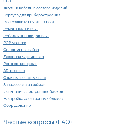
СВЧ
Жгуты и кабели в составе изделий
Корпуса для приборостроения
Влагозащита печатных плат
Ремонт плат с BGA
Реболлинг выводов BGA
POP монтаж
Селективная пайка
Лазерная маркировка
Рентген-контроль
3D-рентген
Отмывка печатных плат
Запрессовка разъёмов
Испытания электронных блоков
Настройка электронных блоков
Оборудование
Частые вопросы (FAQ)