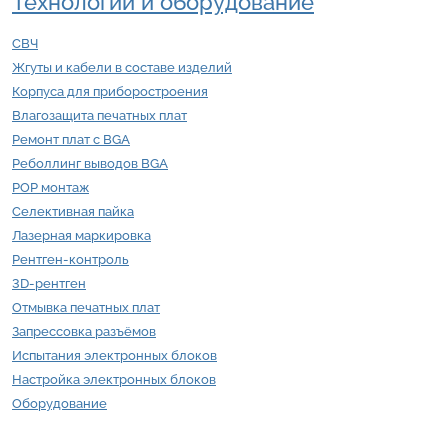
Технологии и оборудование
СВЧ
Жгуты и кабели в составе изделий
Корпуса для приборостроения
Влагозащита печатных плат
Ремонт плат с BGA
Реболлинг выводов BGA
POP монтаж
Селективная пайка
Лазерная маркировка
Рентген-контроль
3D-рентген
Отмывка печатных плат
Запрессовка разъёмов
Испытания электронных блоков
Настройка электронных блоков
Оборудование