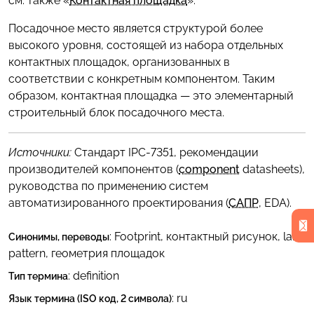
см. также «
Контактная площадка
»:
Посадочное место является структурой более
высокого уровня, состоящей из набора отдельных
контактных площадок, организованных в
соответствии с конкретным компонентом. Таким
образом, контактная площадка — это элементарный
строительный блок посадочного места.
Источники:
Стандарт IPC-7351, рекомендации
производителей компонентов (
component
datasheets),
руководства по применению систем
автоматизированного проектирования (
САПР
, EDA).
:
Footprint
,
контактный рисунок
,
land
Синонимы, переводы
pattern
,
геометрия площадок
: definition
Тип термина
:
ru
Язык термина (ISO код, 2 символа)