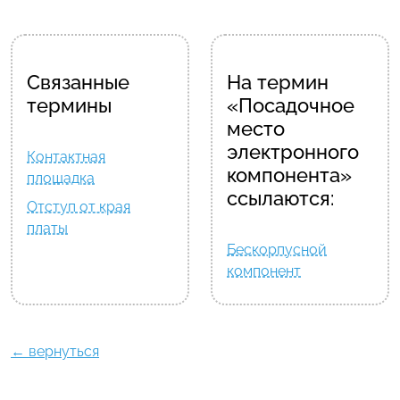
Связанные
На термин
термины
«Посадочное
место
электронного
Контактная
компонента»
площадка
ссылаются:
Отступ от края
платы
Бескорпусной
компонент
← вернуться