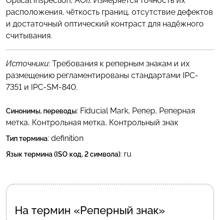
Optical Inspection, AOI). Измеряется точность их
расположения, чёткость границ, отсутствие дефектов
и достаточный оптический контраст для надёжного
считывания.
Источники
: Требования к реперным знакам и их
размещению регламентированы стандартами IPC-
7351 и IPC-SM-840.
:
Fiducial Mark
,
Репер
,
Реперная
Синонимы, переводы
метка
,
Контрольная метка
,
Контрольный знак
: definition
Тип термина
:
ru
Язык термина (ISO код, 2 символа)
На термин «Реперный знак»