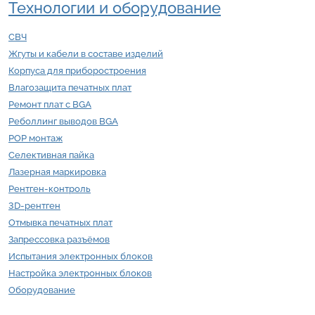
Технологии и оборудование
СВЧ
Жгуты и кабели в составе изделий
Корпуса для приборостроения
Влагозащита печатных плат
Ремонт плат с BGA
Реболлинг выводов BGA
POP монтаж
Селективная пайка
Лазерная маркировка
Рентген-контроль
3D-рентген
Отмывка печатных плат
Запрессовка разъёмов
Испытания электронных блоков
Настройка электронных блоков
Оборудование