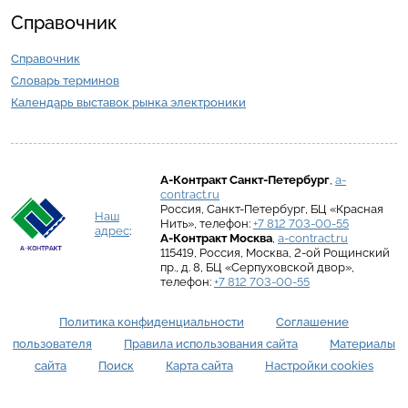
Справочник
Справочник
Словарь терминов
Календарь выставок рынка электроники
А-Контракт
Санкт-Петербург
,
a-
contract.ru
Россия
,
Санкт-Петербург
,
БЦ «Красная
Наш
Нить»
, телефон:
+7 812 703-00-55
адрес
:
А-Контракт
Москва
,
a-contract.ru
115419
,
Россия
,
Москва
,
2-ой Рощинский
пр., д. 8
,
БЦ «Серпуховской двор»
,
телефон:
+7 812 703-00-55
Политика конфиденциальности
Соглашение
пользователя
Правила использования сайта
Материалы
сайта
Поиск
Карта сайта
Настройки cookies