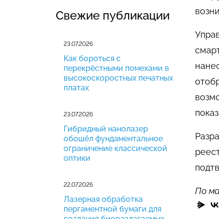
возн
Свежие публикации
Упра
23.07.2026
смар
Как бороться с
нане
перекрёстными помехами в
высокоскоростных печатных
отобр
платах
возм
показ
23.07.2026
Гибридный нанолазер
Разра
обошёл фундаментальное
ограничение классической
реес
оптики
подт
22.07.2026
По ма
Лазерная обработка
пергаментной бумаги для
создания биоразлагаемых