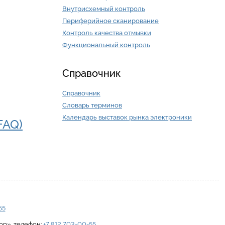
Внутрисхемный контроль
Периферийное сканирование
Контроль качества отмывки
Функциональный контроль
Справочник
Справочник
Словарь терминов
Календарь выставок рынка электроники
FAQ)
55
ор»
, телефон:
+7 812 703-00-55