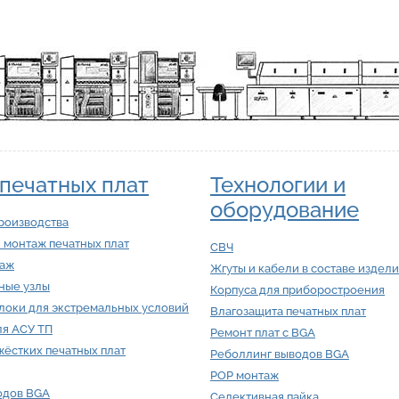
печатных плат
Технологии и
оборудование
роизводства
 монтаж печатных плат
СВЧ
таж
Жгуты и кабели в составе издел
ные узлы
Корпуса для приборостроения
локи для экстремальных условий
Влагозащита печатных плат
ля АСУ ТП
Ремонт плат с BGA
ёстких печатных плат
Реболлинг выводов BGA
POP монтаж
одов BGA
Селективная пайка