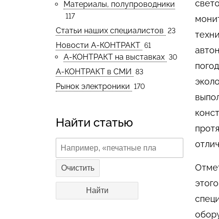
свет
Материалы, полупроводники
117
мони
Статьи наших специалистов
23
техни
Новости А-КОНТРАКТ
61
авто
А-КОНТРАКТ на выставках
30
погод
А-КОНТРАКТ в СМИ
83
эколо
Рынок электроники
170
выпол
конс
Найти статью
протя
отлич
Отмет
Очистить
этого
специ
обору