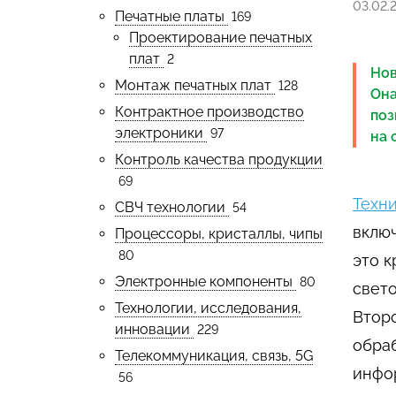
03.02.
Печатные платы
169
Проектирование печатных
плат
2
Нов
Монтаж печатных плат
128
Она
Контрактное производство
поз
электроники
97
на 
Контроль качества продукции
69
Техн
СВЧ технологии
54
вклю
Процессоры, кристаллы, чипы
80
это к
Электронные компоненты
80
свето
Технологии, исследования,
Второ
инновации
229
обра
Телекоммуникация, связь, 5G
инфо
56