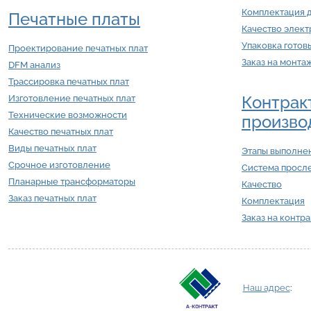
Комплектация 
Печатные платы
Качество элек
Упаковка готов
Проектирование печатных плат
Заказ на монта
DFM анализ
Трассировка печатных плат
Контрак
Изготовление печатных плат
Технические возможности
произво
Качество печатных плат
Виды печатных плат
Этапы выполнен
Срочное изготовление
Система просл
Планарные трансформаторы
Качество
Заказ печатных плат
Комплектация
Заказ на контр
Наш адрес
: