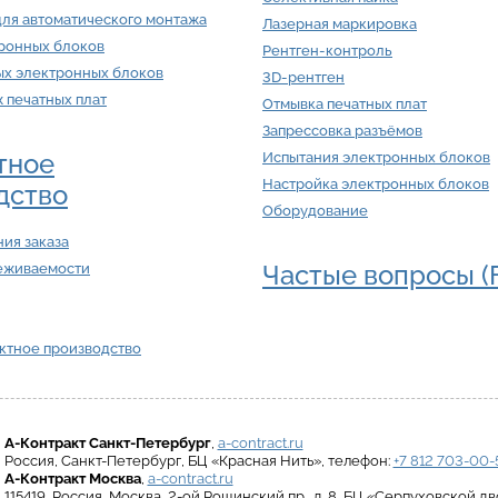
для автоматического монтажа
Лазерная маркировка
тронных блоков
Рентген-контроль
ых электронных блоков
3D-рентген
ж печатных плат
Отмывка печатных плат
Запрессовка разъёмов
тное
Испытания электронных блоков
Настройка электронных блоков
дство
Оборудование
ия заказа
Частые вопросы (
еживаемости
актное производство
А-Контракт
Санкт-Петербург
,
a-contract.ru
Россия
,
Санкт-Петербург
,
БЦ «Красная Нить»
, телефон:
+7 812 703-00-
А-Контракт
Москва
,
a-contract.ru
115419
,
Россия
,
Москва
,
2-ой Рощинский пр., д. 8
,
БЦ «Серпуховской дв