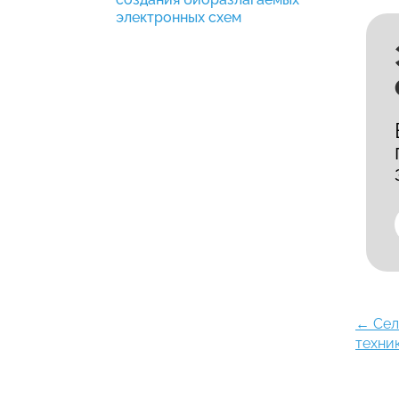
электронных схем
←
Сел
техни