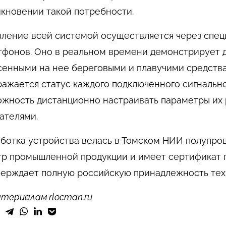
икновении такой потребности.
вление всей системой осуществляется через спе
тфонов. Оно в реальном времени демонстрирует 
сенными на нее береговыми и плавучими средства
ажается статус каждого подключенного сигнально
ожность дистанционно настраивать параметры их 
ателями.
ботка устройства велась в Томском НИИ полупро
тр промышленной продукции и имеет сертификат п
верждает полную российскую принадлежность тех
териалам rlocman.ru