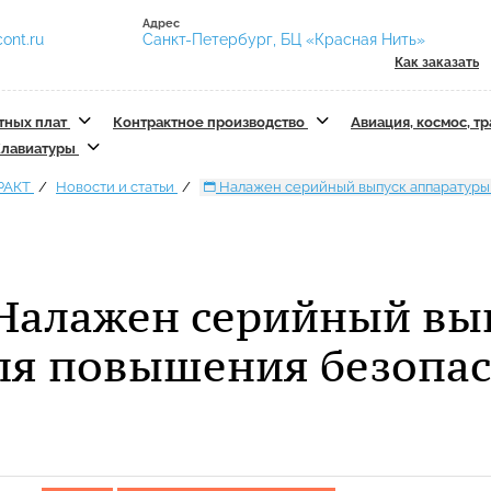
Адрес
ont.ru
Санкт-Петербург, БЦ «Красная Нить»
Как заказать
тных плат
Контрактное производство
Авиация, космос, т
лавиатуры
РАКТ
Новости и статьи
Налажен серийный выпуск аппаратуры
Налажен серийный вы
ля повышения безопас