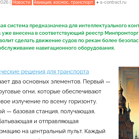
2026
|
Новости
Авиация, космос, транспорт
●
a-contract.ru
ая система предназначена для интеллектуального кон
 уже внесена в соответствующий реестр Минпромторг
волит сделать движение судов по рекам более безопа
обслуживание навигационного оборудования.
ические решения для транспорта
чает два основных элементов. Первый —
руговые огни, которые обеспечивают
вое излучение по всему горизонту.
й — базовая станция, получающая,
батывающая и отправляющая
рмацию на центральный пульт. Каждый