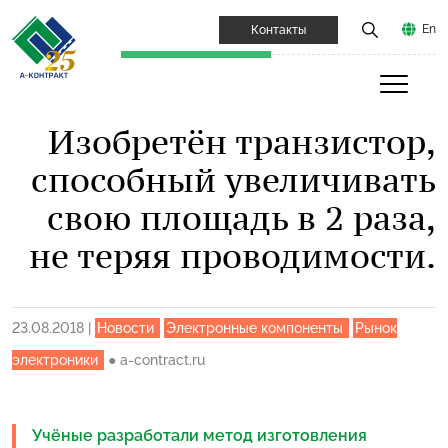
En
Контакты
Изобретён транзистор,
способный увеличивать
свою площадь в 2 раза,
не теряя проводимости.
23.08.2018
|
Новости
Электронные компоненты
Рынок
электроники
●
a-contract.ru
Учёные разработали метод изготовления