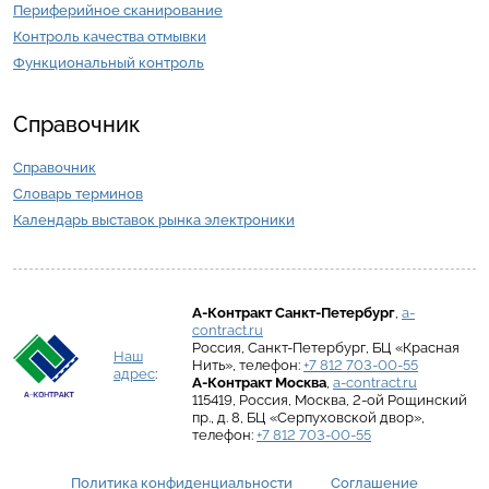
Периферийное сканирование
Контроль качества отмывки
Функциональный контроль
Справочник
Справочник
Словарь терминов
Календарь выставок рынка электроники
А-Контракт
Санкт-Петербург
,
a-
contract.ru
Россия
,
Санкт-Петербург
,
БЦ «Красная
Наш
Нить»
, телефон:
+7 812 703-00-55
адрес
:
А-Контракт
Москва
,
a-contract.ru
115419
,
Россия
,
Москва
,
2-ой Рощинский
пр., д. 8
,
БЦ «Серпуховской двор»
,
телефон:
+7 812 703-00-55
Политика конфиденциальности
Соглашение