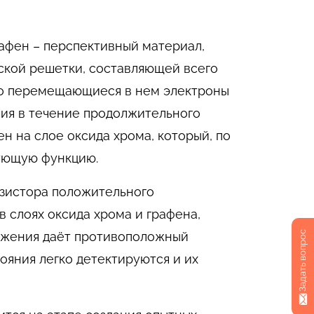
афен – перспективный материал,
ской решетки, составляющей всего
что перемещающиеся в нем электроны
ия в течение продолжительного
н на слое оксида хрома, который, по
рующую функцию.
нзистора положительного
 слоях оксида хрома и графена,
Задать вопрос
ряжения даёт противоположный
ояния легко детектируются и их