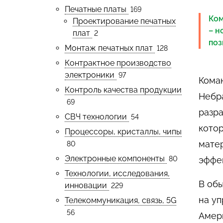
Печатные платы
169
Ком
Проектирование печатных
– н
плат
2
поз
Монтаж печатных плат
128
Контрактное производство
электроники
97
Кома
Контроль качества продукции
Небр
69
разр
СВЧ технологии
54
котор
Процессоры, кристаллы, чипы
мате
80
Электронные компоненты
80
эффе
Технологии, исследования,
В об
инновации
229
на уп
Телекоммуникация, связь, 5G
56
Амер