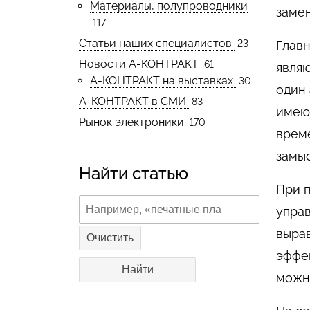
Материалы, полупроводники
замен
117
Статьи наших специалистов
23
Главн
Новости А-КОНТРАКТ
61
явля
А-КОНТРАКТ на выставках
30
один 
А-КОНТРАКТ в СМИ
83
имею
Рынок электроники
170
време
замы
Найти статью
При 
управ
выра
Очистить
эффек
можно