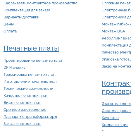
Как заказать контрактное производство
Сложные печат
Комплектация для заказа
Электронные б
Варианты доставки
Электроника д
Цены
Монтаж гибко-ж
Оплата
Монтаж BGA
Реболлинг выв
Комплектация 
Печатные платы
Качество элек
Упаковка готов
Проектирование печатных плат
Заказ на монта
DFM анализ
Трассировка печатных плат
Контрак
Изготовление печатных плат
Технические возможности
произво
Качество печатных плат
Виды печатных плат
Этапы выполнен
Срочное изготовление
Система просл
Планарные трансформаторы
Качество
Заказ печатных плат
Комплектация