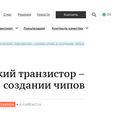
О нас
Решения
Новости
En
Контакты
ранспорт
Локализация
Контроль качества
ческий транзистор – новое слово в создании чипов
ий транзистор –
в создании чипов
мпоненты
●
a-contract.ru