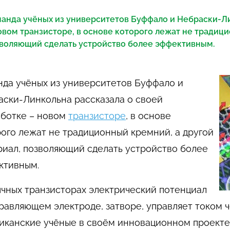
анда учёных из университетов Буффало и Небраски-Ли
овом транзисторе, в основе которого лежат не традиц
воляющий сделать устройство более эффективным.
нда учёных из университетов Буффало и
аски-Линкольна рассказала о своей
аботке – новом
транзисторе
, в основе
ого лежат не традиционный кремний, а другой
риал, позволяющий сделать устройство более
ктивным.
ычных транзисторах электрический потенциал
равляющем электроде, затворе, управляет током ч
иканские учёные в своём инновационном проекте