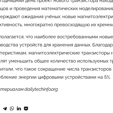
годняшний день проект нового транзистора наход
зцов и проведения математических моделировани
верждают ожидания учёных: новые магнитоэлектр
ктивность, многократно превосходящую их кремни
олагается, что наиболее востребованными новые
водства устройств для хранения данных. Благода
теристикам, магнитоэлектрические транзисторы н
лят уменьшить общее количество используемых т
итали, что такое сокращение числа транзисторов
ебление энергии цифровыми устройствами на 5%.
териалам dailytechinfo.org