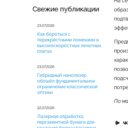
На се
Свежие публикации
обра
подт
23.07.2026
эффе
Как бороться с
перекрёстными помехами в
Предп
высокоскоростных печатных
произ
платах
харак
23.07.2026
позво
Гибридный нанолазер
подсч
обошёл фундаментальное
ограничение классической
потр
оптики
По ма
22.07.2026
Лазерная обработка
пергаментной бумаги для
создания биоразлагаемых