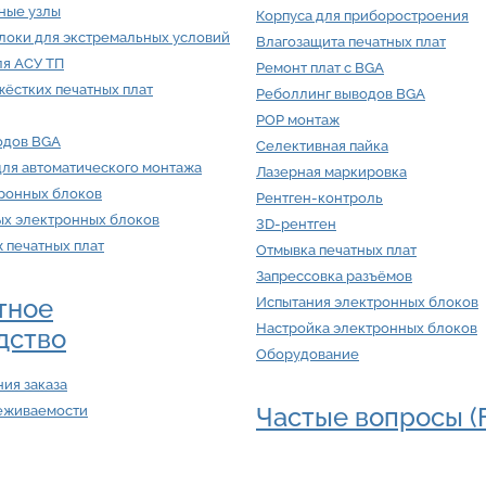
ные узлы
Корпуса для приборостроения
локи для экстремальных условий
Влагозащита печатных плат
ля АСУ ТП
Ремонт плат с BGA
ёстких печатных плат
Реболлинг выводов BGA
POP монтаж
одов BGA
Селективная пайка
для автоматического монтажа
Лазерная маркировка
тронных блоков
Рентген-контроль
ых электронных блоков
3D-рентген
ж печатных плат
Отмывка печатных плат
Запрессовка разъёмов
тное
Испытания электронных блоков
Настройка электронных блоков
дство
Оборудование
ия заказа
Частые вопросы (
еживаемости