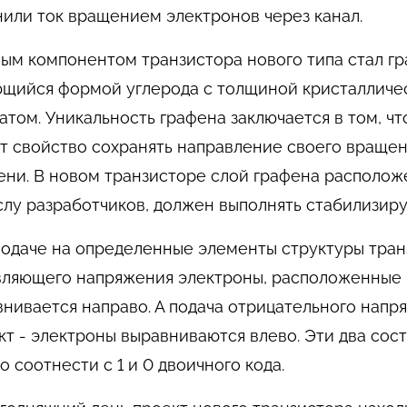
или ток вращением электронов через канал.
ым компонентом транзистора нового типа стал гр
ющийся формой углерода с толщиной кристалличе
атом. Уникальность графена заключается в том, 
т свойство сохранять направление своего вращен
ни. В новом транзисторе слой графена расположе
слу разработчиков, должен выполнять стабилизи
подаче на определенные элементы структуры тра
ляющего напряжения электроны, расположенные в
внивается направо. А подача отрицательного нап
т - электроны выравниваются влево. Эти два сост
 соотнести с 1 и 0 двоичного кода.