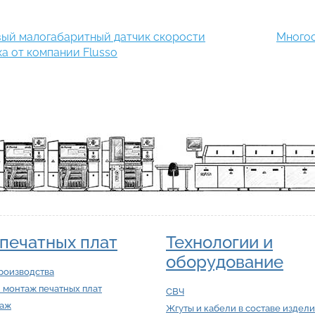
ый малогабаритный датчик скорости
Многоо
ха от компании Flusso
печатных плат
Технологии и
оборудование
роизводства
 монтаж печатных плат
СВЧ
таж
Жгуты и кабели в составе издел