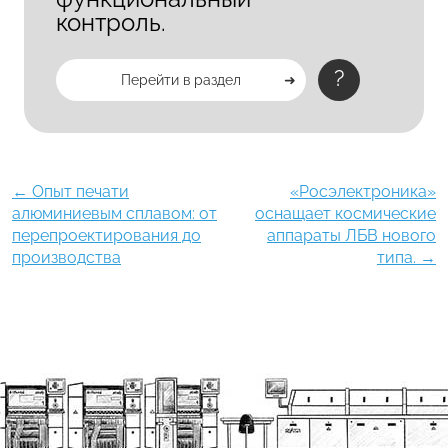
контроль.
?
Перейти в раздел
←
Опыт печати
«Росэлектроника»
алюминиевым сплавом: от
оснащает космические
перепроектирования до
аппараты ЛБВ нового
производства
типа.
→