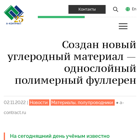
En
Контакты
Создан новый
углеродный материал —
однослойный
полимерный фуллерен
02.11.2022
|
Новости
Материалы, полупроводники
●
a-
contract.ru
На сегодняшний день учёным известно