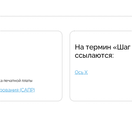
На термин «Шаг
ссылаются:
Ось X
ка печатной платы
рования (САПР)