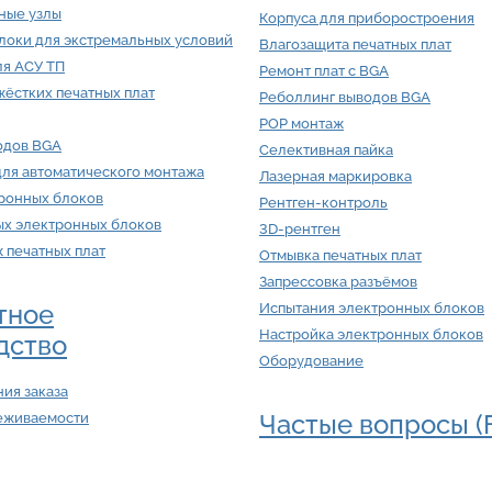
ные узлы
Корпуса для приборостроения
локи для экстремальных условий
Влагозащита печатных плат
ля АСУ ТП
Ремонт плат с BGA
ёстких печатных плат
Реболлинг выводов BGA
POP монтаж
одов BGA
Селективная пайка
для автоматического монтажа
Лазерная маркировка
тронных блоков
Рентген-контроль
ых электронных блоков
3D-рентген
ж печатных плат
Отмывка печатных плат
Запрессовка разъёмов
тное
Испытания электронных блоков
Настройка электронных блоков
дство
Оборудование
ия заказа
Частые вопросы (
еживаемости