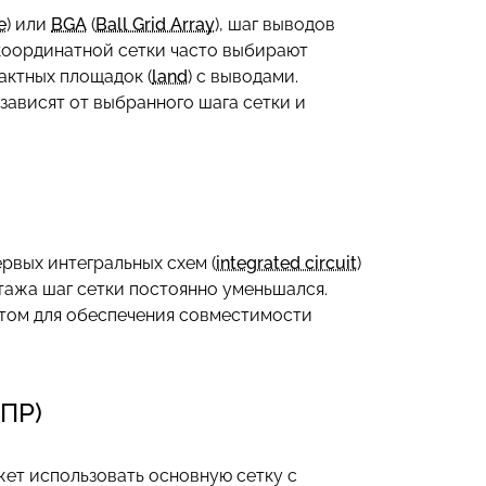
e
) или
BGA
(
Ball Grid Array
), шаг выводов
 координатной сетки часто выбирают
актных площадок (
land
) с выводами.
 зависят от выбранного шага сетки и
рвых интегральных схем (
integrated circuit
)
тажа шаг сетки постоянно уменьшался.
артом для обеспечения совместимости
ПР)
ет использовать основную сетку с