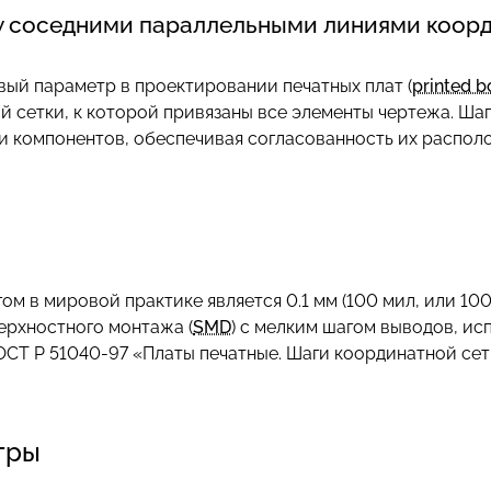
 соседними параллельными линиями коорди
овый параметр в проектировании печатных плат (
printed b
 сетки, к которой привязаны все элементы чертежа. Ша
) и компонентов, обеспечивая согласованность их распол
 в мировой практике является 0.1 мм (100 мил, или 10
ерхностного монтажа (
SMD
) с мелким шагом выводов, ис
 ГОСТ Р 51040-97 «Платы печатные. Шаги координатной с
тры