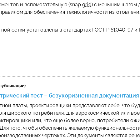
ементов и вспомогательную (snap
grid
) с меньшим шагом 
 правилом для обеспечения технологичности изготовлени
тной сетки установлены в стандартах ГОСТ Р 51040-97 и I
 публикации)
трический тест – безукоризненная документация
тной платы, проектировщики представляют себе, что буде
 для широкого потребителя, для аэрокосмической или вое
ектировщики или, что еще более верно, потребители ож
 Для того, чтобы обеспечить желаемую функциональност
производственных чертежах. Эти документы являются рец