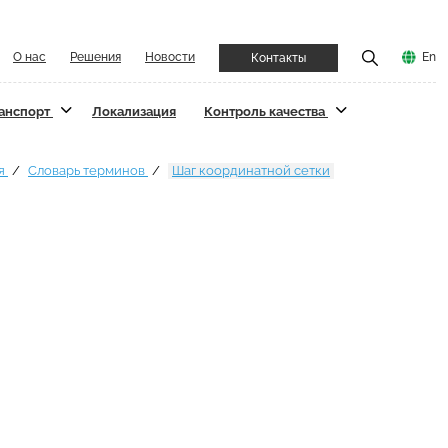
О нас
Решения
Новости
En
Контакты
ранспорт
Локализация
Контроль качества
я
Словарь терминов
Шаг координатной сетки