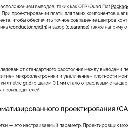
асположением выводов, таких как QFP (Quad Flat
Packag
ом. При проектировании платы для таких компонентов шаг
нта, чтобы обеспечить точное совпадение центров конт
ка (
conductor width
) и зазор (
clearance
) также напрямую
аследован от стандартного расстояния между выводами пе
азвитием микроэлектроники и увеличением плотности мон
ки (metric
grid
) с шагом 0.1 мм стало отраслевым станд
х производителей.
оматизированного проектирования (СА
тки — это настраиваемый параметр. Проектировщик мож