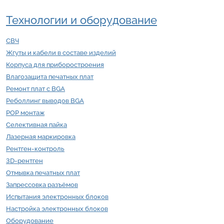
Технологии и оборудование
СВЧ
Жгуты и кабели в составе изделий
Корпуса для приборостроения
Влагозащита печатных плат
Ремонт плат с BGA
Реболлинг выводов BGA
POP монтаж
Селективная пайка
Лазерная маркировка
Рентген-контроль
3D-рентген
Отмывка печатных плат
Запрессовка разъёмов
Испытания электронных блоков
Настройка электронных блоков
Оборудование