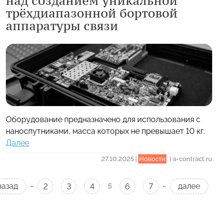
над созданием уникальной
трёхдиапазонной бортовой
аппаратуры связи
Оборудование предназначено для использования с
наноспутниками, масса которых не превышает 10 кг.
Далее
27.10.2025
|
Новости
|
a-contract.ru
…
…
назад
5
далее
2
3
4
6
7