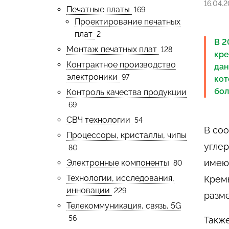
16.04.
Печатные платы
169
Проектирование печатных
плат
2
В 2
Монтаж печатных плат
128
кре
Контрактное производство
дан
электроники
97
кот
бол
Контроль качества продукции
69
СВЧ технологии
54
В соо
Процессоры, кристаллы, чипы
угле
80
имею
Электронные компоненты
80
Технологии, исследования,
Крем
инновации
229
разме
Телекоммуникация, связь, 5G
56
Также