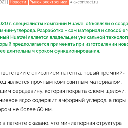
2021
|
Новости
Рынок электроники
●
a-contract.ru
020 г. специалисты компании Huawei объявляли о созд
мний-углерода. Разработка – сам материал и способ его
ный Huawei является владельцем уникальной технолог
орый предполагается применять при изготовлении нов
ее длительным сроком функционирования.
тветствии с описанием патента, новый кремний-
род является прочным композитным материалом,
щим сердцевину, которая покрыта слоем щелочи.
ниевое ядро содержит амфорный углерод, а поры
ром не более 50 нм.
 в патенте сказано, что миниатюрная структура