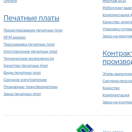
Оплата
Монтаж BGA
Реболлинг выв
Комплектация 
Печатные платы
Качество элек
Упаковка готов
Проектирование печатных плат
Заказ на монта
DFM анализ
Трассировка печатных плат
Контрак
Изготовление печатных плат
Технические возможности
произво
Качество печатных плат
Виды печатных плат
Этапы выполнен
Срочное изготовление
Система просл
Планарные трансформаторы
Качество
Заказ печатных плат
Комплектация
Заказ на контр
Наш адрес
: