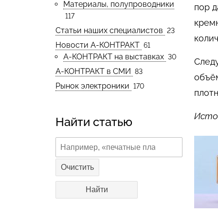
Материалы, полупроводники
пор д
117
крем
Статьи наших специалистов
23
колич
Новости А-КОНТРАКТ
61
А-КОНТРАКТ на выставках
30
Следу
А-КОНТРАКТ в СМИ
83
объём
Рынок электроники
170
плотн
Источ
Найти статью
Очистить