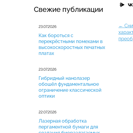
Свежие публикации
←
Сни
23.07.2026
харак
Как бороться с
преоб
перекрёстными помехами в
высокоскоростных печатных
платах
23.07.2026
Гибридный нанолазер
обошёл фундаментальное
ограничение классической
оптики
22.07.2026
Лазерная обработка
пергаментной бумаги для
создания биоразлагаемых