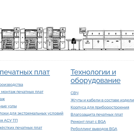
печатных плат
Технологии и
оборудование
роизводства
 монтаж печатных плат
СВЧ
таж
Жгуты и кабели в составе издел
ные узлы
Корпуса для приборостроения
локи для экстремальных условий
Влагозащита печатных плат
ля АСУ ТП
Ремонт плат с BGA
ёстких печатных плат
Реболлинг выводов BGA