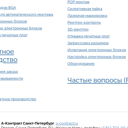
POP монтаж
одов BGA
Селективная пайка
для автоматического монтажа
Лазерная маркировка
тронных блоков
Рентген-контроль
ых электронных блоков
3D-рентген
ж печатных плат
Отмывка печатных плат
Запрессовка разъёмов
тное
Испытания электронных блоков
Настройка электронных блоков
дство
Оборудование
ия заказа
Частые вопросы (
еживаемости
актное производство
А-Контракт
Санкт-Петербург
,
a-contract.ru
Россия
,
Санкт-Петербург
,
БЦ «Красная Нить»
, телефон:
+7 812 703-00-