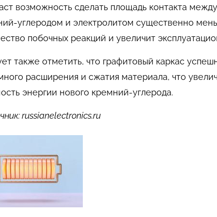
аст возможность сделать площадь контакта межд
ний-углеродом и электролитом существенно меньш
ество побочных реакций и увеличит эксплуатацио
ет также отметить, что графитовый каркас успеш
ного расширения и сжатия материала, что увели
ость энергии нового кремний-углерода.
ник: russianelectronics.ru