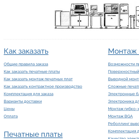
Как заказать
Монтаж 
Общие правила заказа
Возможности п
Как заказать печатные платы
Поверхностный
Как заказать монтаж печатных плат
Выводной мон
Как заказать контрактное производство
Сложные печат
Комплектация для заказа
Электронные б
Варианты доставки
Электроника д
Цены
Монтаж гибко-ж
Оплата
Монтаж BGA
Реболлинг выв
Комплектация 
Печатные платы
Качество элек