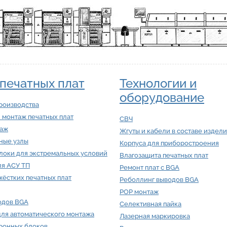
печатных плат
Технологии и
оборудование
роизводства
 монтаж печатных плат
СВЧ
таж
Жгуты и кабели в составе издел
ные узлы
Корпуса для приборостроения
локи для экстремальных условий
Влагозащита печатных плат
ля АСУ ТП
Ремонт плат с BGA
ёстких печатных плат
Реболлинг выводов BGA
POP монтаж
одов BGA
Селективная пайка
для автоматического монтажа
Лазерная маркировка
тронных блоков