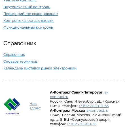
Рентген-контроль
Внутрисхемный контроль
Периферийное сканирование
Контроль качества отмывки
Функциональный контроль
Справочник
Справочник
Словарь терминов
Календарь выставок рынка электроники
А-Контракт
Санкт-Петербург
,
a-
contract.ru
Россия
,
Санкт-Петербург
,
БЦ «Красная
Наш
Нить»
, телефон:
+7 812 703-00-55
адрес
:
А-Контракт
Москва
,
a-contract.ru
115419
,
Россия
,
Москва
,
2-ой Рощинский
пр., д. 8
,
БЦ «Серпуховской двор»
,
телефон:
+7 812 703-00-55